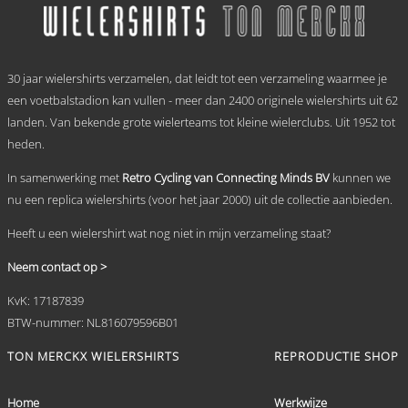
variaties.
Deze
optie
.
kan
30 jaar wielershirts verzamelen, dat leidt tot een verzameling waarmee je
gekozen
worden
een voetbalstadion kan vullen - meer dan 2400 originele wielershirts uit 62
op
landen. Van bekende grote wielerteams tot kleine wielerclubs. Uit 1952 tot
de
heden.
productpagina
In samenwerking met
Retro Cycling van Connecting Minds BV
kunnen we
nu een replica wielershirts (voor het jaar 2000) uit de collectie aanbieden.
Heeft u een wielershirt wat nog niet in mijn verzameling staat?
Neem contact op >
KvK: 17187839
BTW-nummer: NL816079596B01
TON MERCKX WIELERSHIRTS
REPRODUCTIE SHOP
Home
Werkwijze