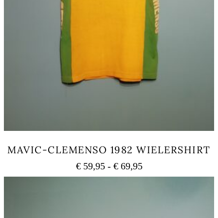
MAVIC-CLEMENSO 1982 WIELERSHIRT
Prijsklasse:
€
59,95
-
€
69,95
€ 59,95
Dit
tot
product
heeft
€ 69,95
meerdere
variaties.