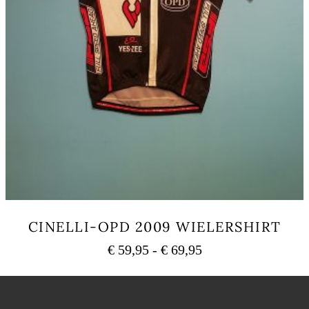
CINELLI-OPD 2009 WIELERSHIRT
Prijsklasse:
€
59,95
-
€
69,95
€ 59,95
Dit
tot
product
heeft
€ 69,95
meerdere