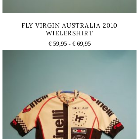
FLY VIRGIN AUSTRALIA 2010
WIELERSHIRT
Prijsklasse:
€
59,95
-
€
69,95
€ 59,95
Dit
tot
product
heeft
€ 69,95
meerdere
variaties.
Deze
optie
kan
gekozen
worden
op
de
productpagina