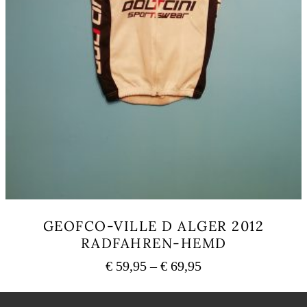
GEOFCO-VILLE D ALGER 2012
RADFAHREN-HEMD
Preisspanne:
€
59,95
–
€
69,95
€ 59,95
Dieses
bis
Produkt