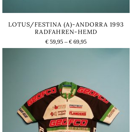
LOTUS/FESTINA (A)-ANDORRA 1993
RADFAHREN-HEMD
Preisspanne:
€
59,95
–
€
69,95
€ 59,95
Dieses
bis
Produkt
weist
€ 69,95
mehrere
Varianten
auf.
Die
Optionen
können
auf
der
Produktseite
gewählt
werden