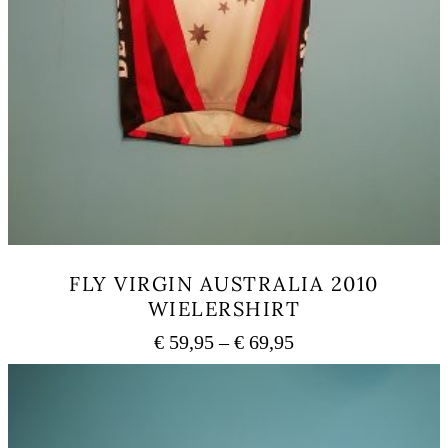
FLY VIRGIN AUSTRALIA 2010
WIELERSHIRT
Preisspanne:
€
59,95
–
€
69,95
€ 59,95
Dieses
bis
Produkt
weist
€ 69,95
mehrere
Varianten