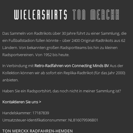
weist
€ 69,95
mehrere
Varianten
auf.
Die
.
Optionen
Das Sammeln von Radtrikots über 30 Jahre führt zu einer Sammlung, die
können
auf
ein Fußballstadion füllen könnte – über 2400 Original-Radtrikots aus 62
der
Ländern. Von bekannten großen Radsportteams bis hin zu kleinen
Produktseite
Radsportvereinen. Von 1952 bis heute.
gewählt
werden
In Verbindung mit
Retro-Radfahren von Connecting Minds BV
Aus der
Kollektion können wir ab sofort ein Replika-Radtrikot (für das Jahr 2000)
anbieten.
Haben Sie ein Radsportshirt, das noch nicht in meiner Sammlung ist?
Kontaktieren Sie uns >
Handelskammer: 17187839
Umsatzsteuer-Identifikationsnummer: NL816079596B01
TON MERCKX RADFAHREN-HEMDEN