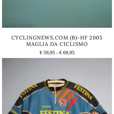
CYCLINGNEWS.COM (B)-HF 2005
MAGLIA DA CICLISMO
Fascia
€
59,95
-
€
69,95
di
Questo
prezzo:
prodotto
ha
da
più
€ 59,95
varianti.
a
Le
€ 69,95
opzioni
possono
essere
scelte
nella
pagina