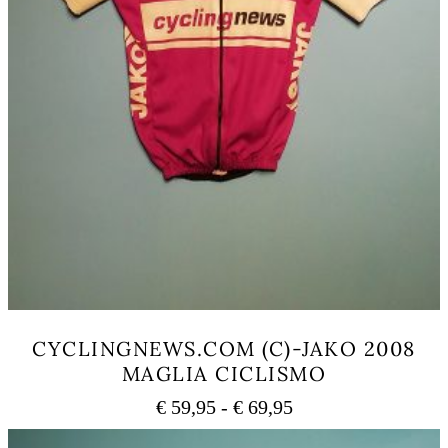
CYCLINGNEWS.COM (C)-JAKO 2008
MAGLIA CICLISMO
Fascia
€
59,95
-
€
69,95
di
Questo