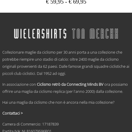
Fascia
€
59,95
-
€
69,95
di
Questo
prezzo:
prodotto
ha
da
più
€ 59,95
varianti.
a
Le
€ 69,95
opzioni
.
possono
Collezionare maglie da ciclismo per 30 anni porta a una collezione che
essere
scelte
potrebbe riempire uno stadio di calcio: oltre 2400 maglie da ciclismo
nella
originali provenienti da 62 paesi. Dalle famose grandi squadre ciclistiche ai
pagina
piccoli club ciclistici. Dal 1952 ad oggi.
del
prodotto
In associazione con
Ciclismo retrò da Connecting Minds BV
ora possiamo
offrire una maglia da ciclismo replica (per l'anno 2000) dalla collezione.
Hai una maglia da ciclismo che non è ancora nella mia collezione?
Contattaci >
Camera di Commercio: 17187839
Partita IVA: NL816079596B01