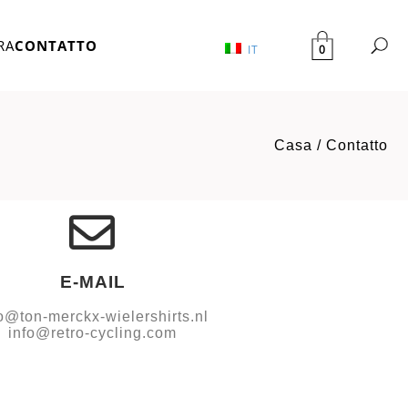
RA
CONTATTO
0
IT
Casa
/
Contatto
E-MAIL
o@ton-merckx-wielershirts.nl
info@retro-cycling.com