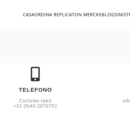
CASA
ORDINA REPLICA
TON MERCKX
BLOG
SINIST
TELEFONO
Ciclismo retrò
inf
+31 (0)40 2070751