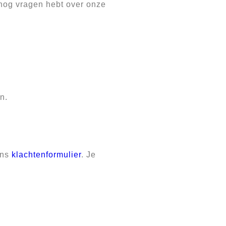
 nog vragen hebt over onze
n.
ons
klachtenformulier
. Je