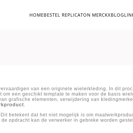
HOME
BESTEL REPLICA
TON MERCKX
BLOG
LIN
 vervaardigen van een originele wielerkleding. In dit pr
t om een geschikt template te maken voor de basis wiel
van grafische elementen, verwijdering van kledingmerke
rkproduct
.
it betekent dat het niet mogelijk is om maatwerkproduct
 de opdracht kan de verwerker in gebreke worden gesteld