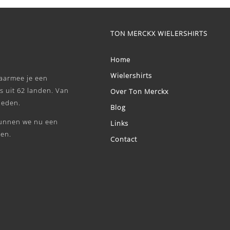
TON MERCKX WIELERSHIRTS
Home
Wielershirts
waarmee je een
s uit 62 landen. Van
Over Ton Merckx
heden.
Blog
unnen we nu een
Links
den.
Contact