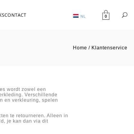
KS
CONTACT
0
NL
Home
/
Klantenservice
oces wordt zowel een
erkleding. Verschillende
n en verkleuring, spelen
en te retourneren. Alleen in
, je kan dan via dit