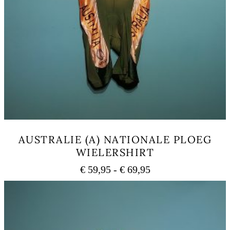
AUSTRALIE (A) NATIONALE PLOEG
WIELERSHIRT
Prijsklasse:
€
59,95
-
€
69,95
€ 59,95
Dit
tot
product
heeft
€ 69,95
meerdere
variaties.