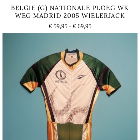
BELGIE (G) NATIONALE PLOEG WK
WEG MADRID 2005 WIELERJACK
Prijsklasse:
€
59,95
-
€
69,95
€ 59,95
Dit
tot
product
heeft
€ 69,95
meerdere
variaties.
Deze
optie
kan
gekozen
worden
op
de
productpagina