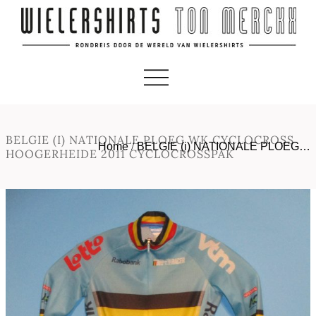
BELGIE (I) NATIONALE PLOEG WK CYCLOCROSS
Home
/
BELGIE (i) NATIONALE PLOEG…
HOOGERHEIDE 2011 CYCLOCROSSPAK