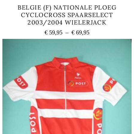
BELGIE (F) NATIONALE PLOEG
CYCLOCROSS SPAARSELECT
2003/2004 WIELERJACK
Plage
€
59,95
–
€
69,95
de
Ce
prix :
produit
a
€ 59,95
plusieurs
à
variations.
€ 69,95
Les
options
peuvent
être
choisies
sur
la
page
du
produit