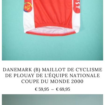
DANEMARK (B) MAILLOT DE CYCLISME
DE PLOUAY DE L'ÉQUIPE NATIONALE
COUPE DU MONDE 2000
Plage
€
59,95
–
€
69,95
de
Ce
prix :
produit
a
€ 59,95