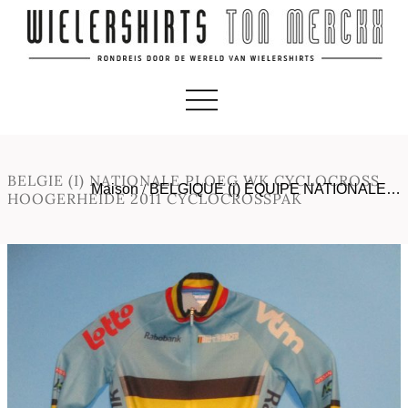
BELGIE (I) NATIONALE PLOEG WK CYCLOCROSS
Maison
/
BELGIQUE (i) ÉQUIPE NATIONALE…
HOOGERHEIDE 2011 CYCLOCROSSPAK