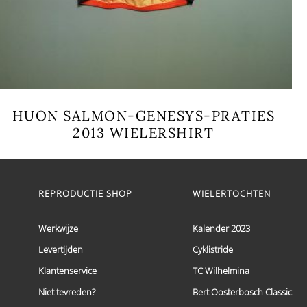
HUON SALMON-GENESYS-PRATIES
2013 WIELERSHIRT
Dit
product
heeft
meerdere
REPRODUCTIE SHOP
WIELERTOCHTEN
variaties.
Deze
optie
Werkwijze
Kalender 2023
kan
Levertijden
Cyklistride
gekozen
worden
Klantenservice
TC Wilhelmina
op
de
Niet tevreden?
Bert Oosterbosch Classic
productpagina