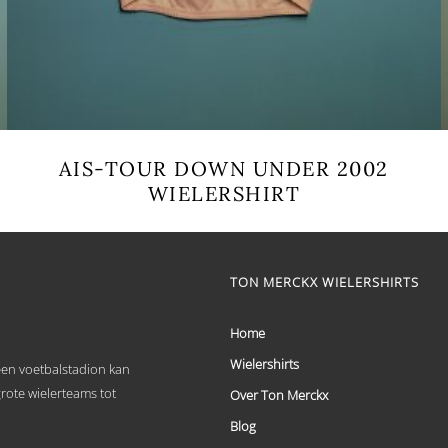
AIS-TOUR DOWN UNDER 2002
WIELERSHIRT
Dit
product
heeft
meerdere
TON MERCKX WIELERSHIRTS
variaties.
Deze
optie
Home
kan
Wielershirts
gekozen
 een voetbalstadion kan
worden
grote wielerteams tot
Over Ton Merckx
op
de
Blog
productpagina