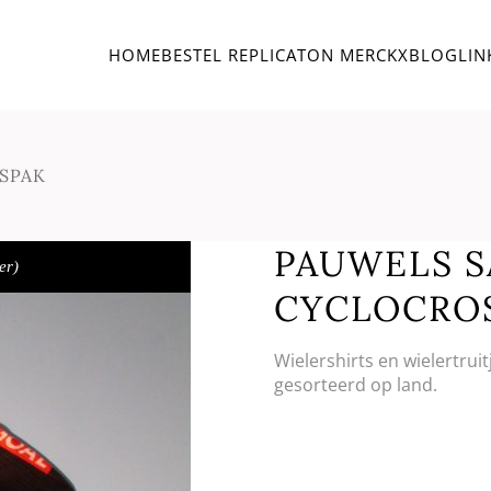
HOME
BESTEL REPLICA
TON MERCKX
BLOG
LIN
SSPAK
PAUWELS S
er)
CYCLOCRO
Wielershirts en wielertrui
gesorteerd op land.