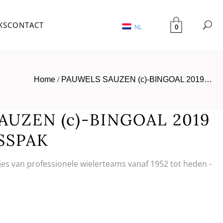
KS
CONTACT
0
NL
Home
/
PAUWELS SAUZEN (c)-BINGOAL 2019…
AUZEN (c)-BINGOAL 2019
SSPAK
tjes van professionele wielerteams vanaf 1952 tot heden -