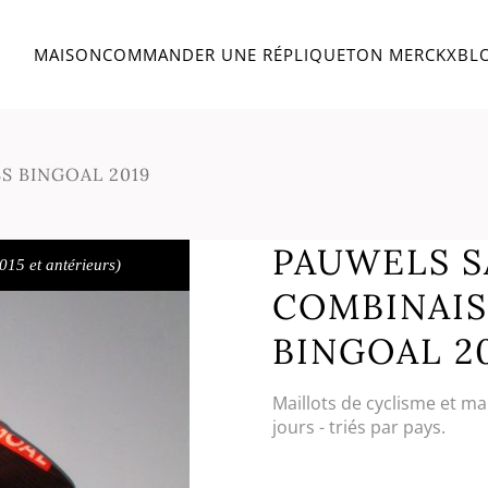
MAISON
COMMANDER UNE RÉPLIQUE
TON MERCKX
BL
S BINGOAL 2019
PAUWELS SA
015 et antérieurs)
COMBINAI
BINGOAL 2
Maillots de cyclisme et ma
jours - triés par pays.