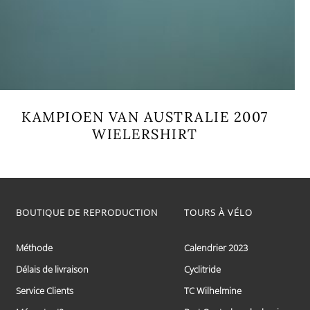
KAMPIOEN VAN AUSTRALIE 2007
WIELERSHIRT
Ce
produit
a
plusieurs
variations.
BOUTIQUE DE REPRODUCTION
TOURS À VÉLO
Les
options
peuvent
Méthode
Calendrier 2023
être
choisies
Délais de livraison
Cyclitride
sur
Service Clients
TC Wilhelmine
la
page