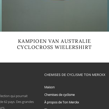
KAMPIOEN VAN AUSTRALIE
CYCLOCROSS WIELERSHIRT
Ce
produit
a
plusieurs
variations.
CHEMISES DE CYCLISME TON MERCKX
Les
options
peuvent
Maison
être
choisies
Chemises de cyclisme
lection qui pourrait
sur
x de 62 pays. Des grandes
À propos de Ton Merckx
la
page
urs.