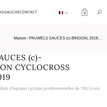
OG
GAUCHE
CONTACT
0
FR
Maison
/
PAUWELS SAUCES (c)-BINGOAL 2019…
UCES (c)-
SON CYCLOCROSS
019
illots d'équipes cyclistes professionnelles de 1952 à nos