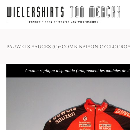
PAUWELS SAUCES (C)-COMBINAISON CYCLOCROS
Aucune réplique disponible (uniquement les modèles de 2