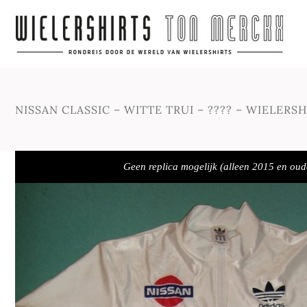
NISSAN CLASSIC – WITTE TRUI – ???? – WIELERSH
Geen replica mogelijk (alleen 2015 en oud