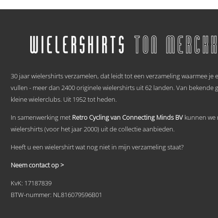
product
heeft
meerdere
variaties.
Deze
optie
kan
gekozen
.
worden
30 jaar wielershirts verzamelen, dat leidt tot een verzameling waarmee je
op
vullen - meer dan 2400 originele wielershirts uit 62 landen. Van bekende 
de
productpagina
kleine wielerclubs. Uit 1952 tot heden.
In samenwerking met
Retro Cycling van Connecting Minds BV
kunnen we n
wielershirts (voor het jaar 2000) uit de collectie aanbieden.
Heeft u een wielershirt wat nog niet in mijn verzameling staat?
Neem contact op >
KvK: 17187839
BTW-nummer: NL816079596B01