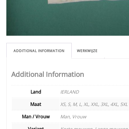
ADDITIONAL INFORMATION
WERKWIJZE
Additional Information
Land
IERLAND
Maat
XS, S, M, L, XL, XXL, 3XL, 4XL, 5XL
Man / Vrouw
Man, Vrouw
Variant
Korte mouwen, Lange mouwen,