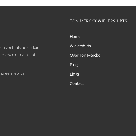
product
heeft
meerdere
variaties.
TON MERCKX WIELERSHIRTS
Deze
optie
kan
Home
gekozen
worden
Wielershirts
 een voetbalstadion kan
op
grote wielerteams tot
Over Ton Merckx
de
productpagina
Blog
u een replica
Links
Contact