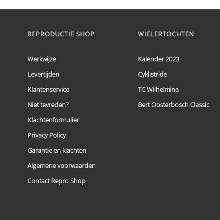
Dit
product
heeft
meerdere
REPRODUCTIE SHOP
WIELERTOCHTEN
variaties.
Deze
optie
Werkwijze
Kalender 2023
kan
Levertijden
Cyklistride
gekozen
worden
Klantenservice
TC Wilhelmina
op
de
Niet tevreden?
Bert Oosterbosch Classic
productpagina
Klachtenformulier
Privacy Policy
Garantie en klachten
Algemene voorwaarden
Contact Repro Shop