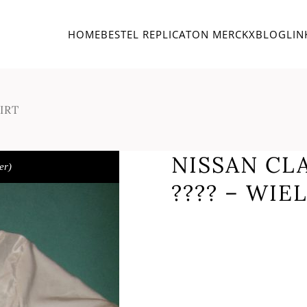
HOME
BESTEL REPLICA
TON MERCKX
BLOG
LIN
IRT
NISSAN CLA
er)
???? – WIE