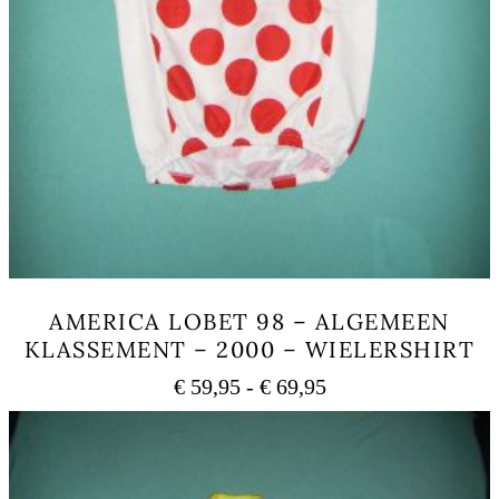
AMERICA LOBET 98 – ALGEMEEN
KLASSEMENT – 2000 – WIELERSHIRT
Prijsklasse:
€
59,95
-
€
69,95
€ 59,95
Dit
tot
product
heeft
€ 69,95
meerdere