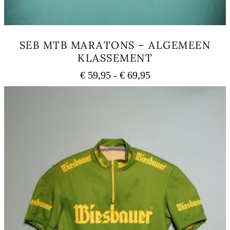
SEB MTB MARATONS – ALGEMEEN
KLASSEMENT
Prijsklasse:
€
59,95
-
€
69,95
€ 59,95
Dit
tot
product
heeft
€ 69,95
meerdere
variaties.
Deze
optie
kan
gekozen
worden
op
de
productpagina