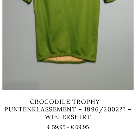
CROCODILE TROPHY –
PUNTENKLASSEMENT – 1996/2002?? –
WIELERSHIRT
Prijsklasse:
€
59,95
-
€
69,95
€ 59,95
Dit