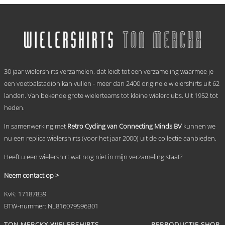
tot
product
heeft
€ 69,95
meerdere
variaties.
Deze
optie
.
kan
30 jaar wielershirts verzamelen, dat leidt tot een verzameling waarmee je
gekozen
worden
een voetbalstadion kan vullen - meer dan 2400 originele wielershirts uit 62
op
landen. Van bekende grote wielerteams tot kleine wielerclubs. Uit 1952 tot
de
heden.
productpagina
In samenwerking met
Retro Cycling van Connecting Minds BV
kunnen we
nu een replica wielershirts (voor het jaar 2000) uit de collectie aanbieden.
Heeft u een wielershirt wat nog niet in mijn verzameling staat?
Neem contact op >
KvK: 17187839
BTW-nummer: NL816079596B01
TON MERCKX WIELERSHIRTS
REPRODUCTIE SHOP