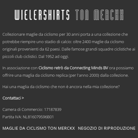
ha
da
più
€ 59,95
varianti.
a
Le
€ 69,95
opzioni
.
possono
Collezionare maglie da ciclismo per 30 anni porta a una collezione che
essere
scelte
potrebbe riempire uno stadio di calcio: oltre 2400 maglie da ciclismo
nella
originali provenienti da 62 paesi. Dalle famose grandi squadre ciclistiche ai
pagina
piccoli club ciclistici. Dal 1952 ad oggi.
del
prodotto
In associazione con
Ciclismo retrò da Connecting Minds BV
ora possiamo
offrire una maglia da ciclismo replica (per l'anno 2000) dalla collezione.
Hai una maglia da ciclismo che non è ancora nella mia collezione?
Contattaci >
Camera di Commercio: 17187839
Partita IVA: NL816079596B01
MAGLIE DA CICLISMO TON MERCKX
NEGOZIO DI RIPRODUZIONE