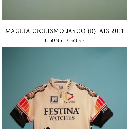
MAGLIA CICLISMO JAYCO (B)-AIS 2011
Fascia
€
59,95
-
€
69,95
di
Questo
prezzo:
prodotto
ha
da
più
€ 59,95
varianti.
a
Le
€ 69,95
opzioni
possono
essere
scelte
nella
pagina
del
prodotto