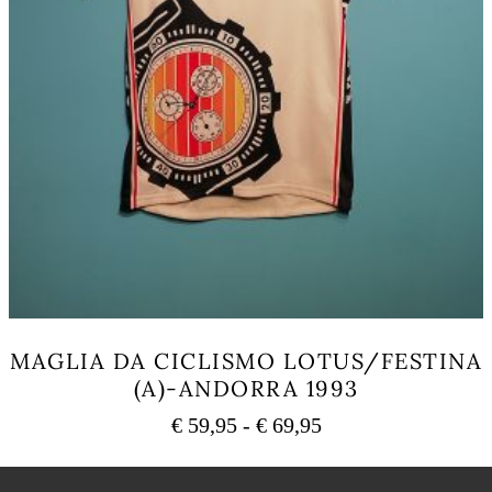
MAGLIA DA CICLISMO LOTUS/FESTINA
(A)-ANDORRA 1993
Fascia
€
59,95
-
€
69,95
di
Questo
prezzo:
prodotto