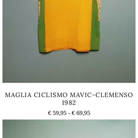
MAGLIA CICLISMO MAVIC-CLEMENSO
1982
Fascia
€
59,95
-
€
69,95
di
Questo
prezzo:
prodotto
ha
da