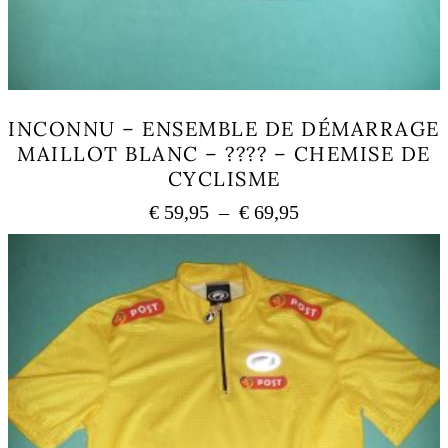
INCONNU – ENSEMBLE DE DÉMARRAGE
MAILLOT BLANC – ???? – CHEMISE DE
CYCLISME
Plage
€
59,95
–
€
69,95
de
Ce
prix :
produit
a
€ 59,95
plusieurs
à
variations.
€ 69,95
Les
options
peuvent
être
choisies
sur
la