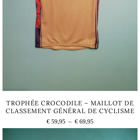
TROPHÉE CROCODILE – MAILLOT DE
CLASSEMENT GÉNÉRAL DE CYCLISME
Plage
€
59,95
–
€
69,95
de
Ce
prix :
produit