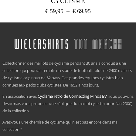
CYCLISME
Plage
€
59,95
–
€
69,95
de
Ce
prix :
produit
a
€ 59,95
plusieurs
à
variations.
€ 69,95
Les
options
.
peuvent
Collectionner des maillots de cyclisme pendant 30 ans a conduit à une
être
choisies
collection qui pourrait remplir un stade de football - plus de 2400 maillots
sur
de cyclisme originaux de 62 pays. Des grandes équipes cyclistes bien
la
connues aux petits clubs cyclistes. De 1952 à nos jours.
page
du
En association avec
Cyclisme rétro de Connecting Minds BV
nous pouvons
produit
désormais vous proposer une réplique du maillot cycliste (pour l'an 2000)
de la collection.
Avez-vous une chemise de cyclisme qui n'est pas encore dans ma
collection ?