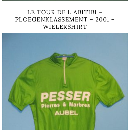
LE TOUR DE L ABITIBI –
PLOEGENKLASSEMENT – 2001 –
WIELERSHIRT
Este
producto
tiene
múltiples
variantes.
Las
opciones
se
pueden
elegir
en
la
página
de
producto