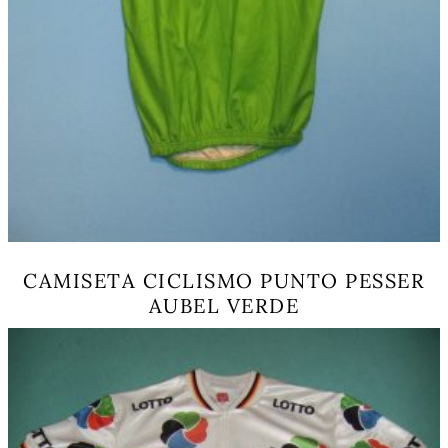
CAMISETA CICLISMO PUNTO PESSER
AUBEL VERDE
Este
producto
tiene
múltiples
variantes.
Las
opciones