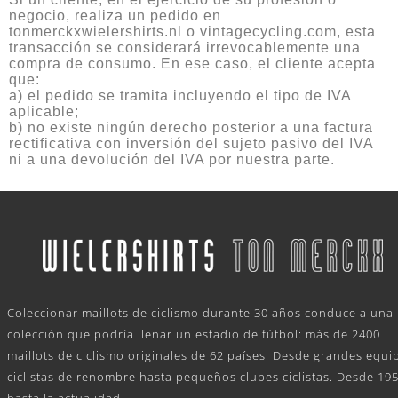
negocio, realiza un pedido en
tonmerckxwielershirts.nl o vintagecycling.com, esta
transacción se considerará irrevocablemente una
compra de consumo. En ese caso, el cliente acepta
que:
a) el pedido se tramita incluyendo el tipo de IVA
aplicable;
b) no existe ningún derecho posterior a una factura
rectificativa con inversión del sujeto pasivo del IVA
ni a una devolución del IVA por nuestra parte.
.
Coleccionar maillots de ciclismo durante 30 años conduce a una
colección que podría llenar un estadio de fútbol: más de 2400
maillots de ciclismo originales de 62 países. Desde grandes equi
ciclistas de renombre hasta pequeños clubes ciclistas. Desde 19
hasta la actualidad.