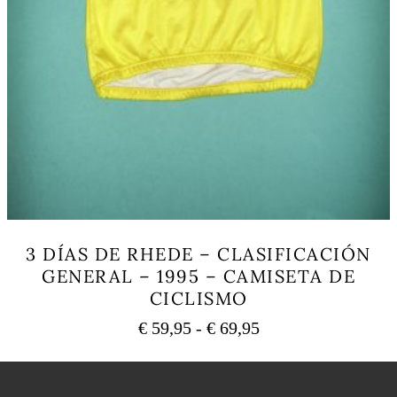
3 DÍAS DE RHEDE – CLASIFICACIÓN
GENERAL – 1995 – CAMISETA DE
CICLISMO
Rango
€
59,95
-
€
69,95
de
Este
precios:
producto
tiene
desde