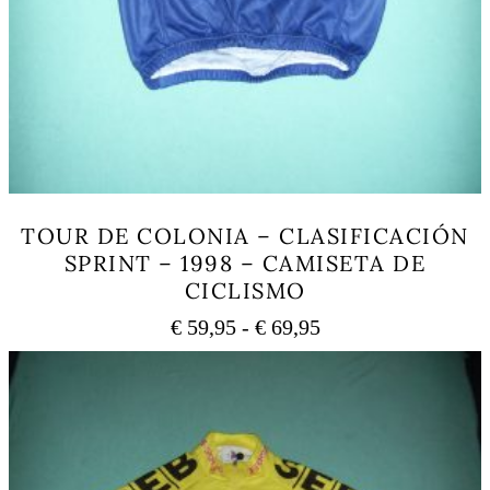
TOUR DE COLONIA – CLASIFICACIÓN
SPRINT – 1998 – CAMISETA DE
CICLISMO
Rango
€
59,95
-
€
69,95
de
Este
precios:
producto
tiene
desde
múltiples
€ 59,95
variantes.
hasta
Las
€ 69,95
opciones