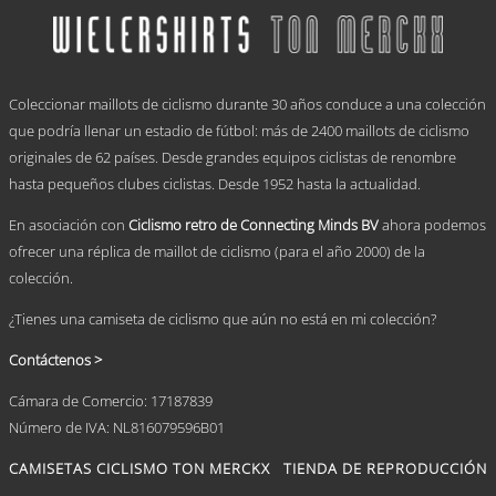
múltiples
€ 59,95
variantes.
hasta
Las
€ 69,95
opciones
.
se
Coleccionar maillots de ciclismo durante 30 años conduce a una colección
pueden
elegir
que podría llenar un estadio de fútbol: más de 2400 maillots de ciclismo
en
originales de 62 países. Desde grandes equipos ciclistas de renombre
la
hasta pequeños clubes ciclistas. Desde 1952 hasta la actualidad.
página
de
En asociación con
Ciclismo retro de Connecting Minds BV
ahora podemos
producto
ofrecer una réplica de maillot de ciclismo (para el año 2000) de la
colección.
¿Tienes una camiseta de ciclismo que aún no está en mi colección?
Contáctenos >
Cámara de Comercio: 17187839
Número de IVA: NL816079596B01
CAMISETAS CICLISMO TON MERCKX
TIENDA DE REPRODUCCIÓN