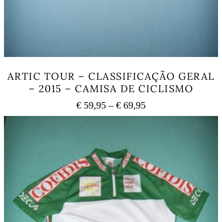
ARTIC TOUR – CLASSIFICAÇÃO GERAL
– 2015 – CAMISA DE CICLISMO
Price
€
59,95
–
€
69,95
range:
This
€ 59,95
product
has
through
multiple
€ 69,95
variants.
The
options
may
be
chosen
on
the