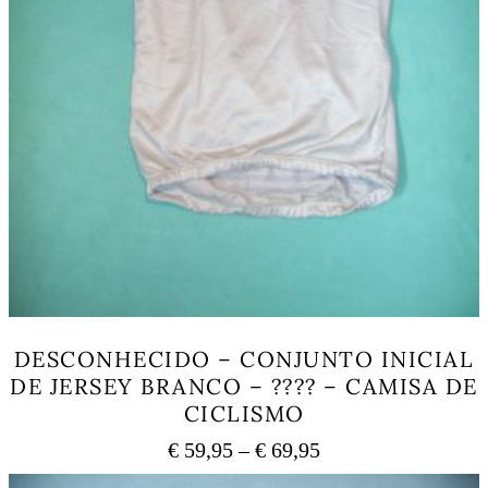
DESCONHECIDO – CONJUNTO INICIAL
DE JERSEY BRANCO – ???? – CAMISA DE
CICLISMO
Price
€
59,95
–
€
69,95
range:
This