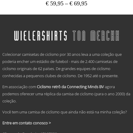
Price
€
59,95
–
€
69,95
range:
This
€ 59,95
product
has
through
multiple
€ 69,95
variants.
The
options
.
may
Colecionar camisetas de ciclismo por 30 anos leva a uma coleção que
be
chosen
poderia encher um estádio de futebol - mais de 2.400 camisetas de
on
ciclismo originais de 62 países. De grandes equipes de ciclismo
the
conhecidas a pequenos clubes de ciclismo. De 1952 até o presente.
product
page
Em associação com
Ciclismo retrô da Connecting Minds BV
agora
podemos oferecer uma réplica da camisa de ciclismo (para o ano 2000) da
coleção.
Você tem uma camisa de ciclismo que ainda não está na minha coleção?
Entre em contato conosco >