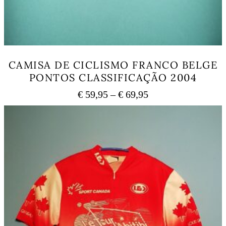
CAMISA DE CICLISMO FRANCO BELGE
PONTOS CLASSIFICAÇÃO 2004
Price
€
59,95
–
€
69,95
range:
This
€ 59,95
product
has
through
multiple
€ 69,95
variants.
The
options
may
be
chosen
on
the
product