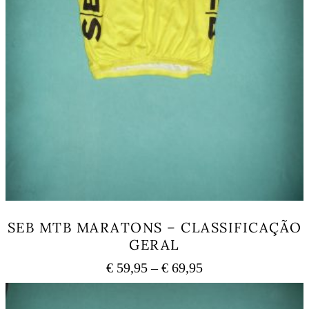
SEB MTB MARATONS – CLASSIFICAÇÃO
GERAL
Price
€
59,95
–
€
69,95
range:
This
€ 59,95
product