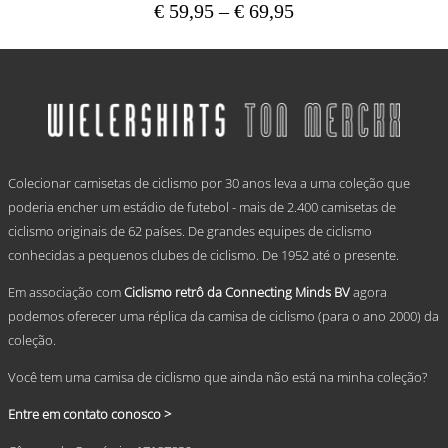
Price
€
59,95
–
€
69,95
range:
This
€ 59,95
product
has
through
multiple
€ 69,95
variants.
The
options
.
may
Colecionar camisetas de ciclismo por 30 anos leva a uma coleção que
be
chosen
poderia encher um estádio de futebol - mais de 2.400 camisetas de
on
ciclismo originais de 62 países. De grandes equipes de ciclismo
the
conhecidas a pequenos clubes de ciclismo. De 1952 até o presente.
product
page
Em associação com
Ciclismo retrô da Connecting Minds BV
agora
podemos oferecer uma réplica da camisa de ciclismo (para o ano 2000) da
coleção.
Você tem uma camisa de ciclismo que ainda não está na minha coleção?
Entre em contato conosco >