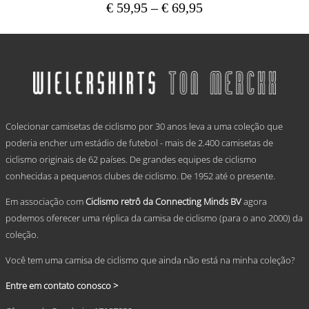
Price
€
59,95
–
€
69,95
range:
This
€ 59,95
product
has
through
multiple
€ 69,95
variants.
The
options
.
may
Colecionar camisetas de ciclismo por 30 anos leva a uma coleção que
be
chosen
poderia encher um estádio de futebol - mais de 2.400 camisetas de
on
ciclismo originais de 62 países. De grandes equipes de ciclismo
the
conhecidas a pequenos clubes de ciclismo. De 1952 até o presente.
product
page
Em associação com
Ciclismo retrô da Connecting Minds BV
agora
podemos oferecer uma réplica da camisa de ciclismo (para o ano 2000) da
coleção.
Você tem uma camisa de ciclismo que ainda não está na minha coleção?
Entre em contato conosco >