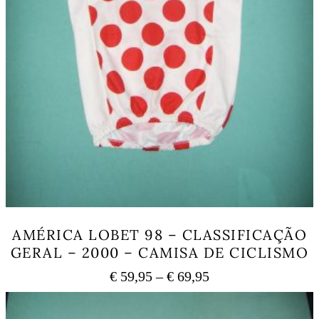
AMÉRICA LOBET 98 – CLASSIFICAÇÃO
GERAL – 2000 – CAMISA DE CICLISMO
Price
€
59,95
–
€
69,95
range:
This
€ 59,95
product