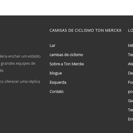
product
has
multiple
variants.
The
options
CAMISAS DE CICLISMO TON MERCKX
L
may
be
chosen
Lar
Mé
on
camisas de ciclismo
the
Te
deria encher um estádio
product
De grandes equipes de
Sobre a Ton Merckx
At
page
te.
blogue
De
 oferecer uma réplica
Esquerda
Fo
Contato
po
Ga
Te
En