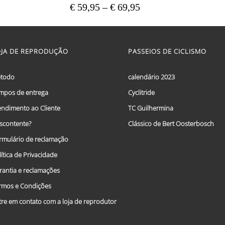
Price
€
59,95
–
€
69,95
range:
This
€ 59,95
product
has
through
multiple
OJA DE REPRODUÇÃO
PASSEIOS DE CICLISMO
€ 69,95
variants.
The
options
todo
calendário 2023
may
mpos de entrega
Cyclitride
be
chosen
endimento ao Cliente
TC Guilhermina
on
the
scontente?
Clássico de Bert Oosterbosch
product
rmulário de reclamação
page
lítica de Privacidade
rantia e reclamações
rmos e Condições
tre em contato com a loja de reprodutor