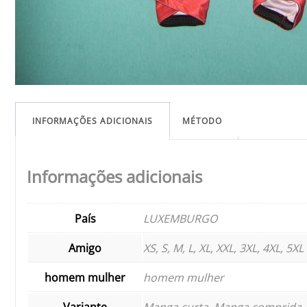
INFORMAÇÕES ADICIONAIS
MÉTODO
Informações adicionais
País
LUXEMBURGO
Amigo
XS, S, M, L, XL, XXL, 3XL, 4XL, 5XL
homem mulher
homem mulher
Variante
Manga curta, Manga comprida, 