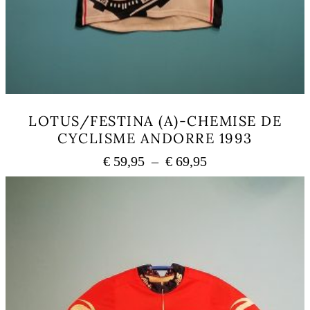
LOTUS/FESTINA (A)-CHEMISE DE
CYCLISME ANDORRE 1993
Plage
€
59,95
–
€
69,95
de
Ce
prix :
produit
a
€ 59,95
plusieurs
à
variations.
€ 69,95
Les
options
peuvent
être
choisies
sur