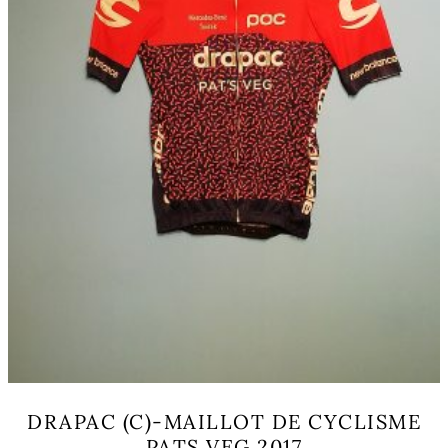
la
page
du
produit
DRAPAC (C)-MAILLOT DE CYCLISME
PATS VEG 2017