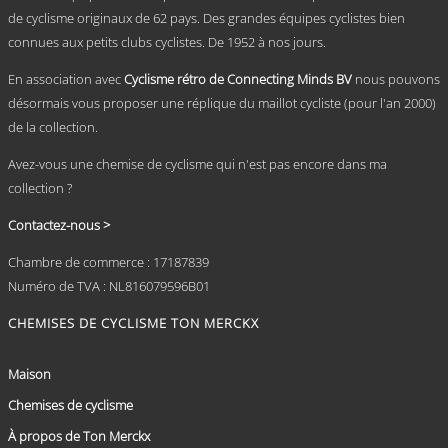
sur
de cyclisme originaux de 62 pays. Des grandes équipes cyclistes bien
la
connues aux petits clubs cyclistes. De 1952 à nos jours.
page
du
En association avec
Cyclisme rétro de Connecting Minds BV
nous pouvons
produit
désormais vous proposer une réplique du maillot cycliste (pour l'an 2000)
de la collection.
Avez-vous une chemise de cyclisme qui n'est pas encore dans ma
collection ?
Contactez-nous >
Chambre de commerce : 17187839
Numéro de TVA : NL816079596B01
CHEMISES DE CYCLISME TON MERCKX
Maison
Chemises de cyclisme
À propos de Ton Merckx