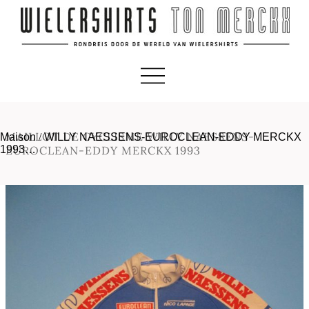
MAILLOT DE CYCLISME WILLY NAESSENS-
Maison
/
WILLY NAESSENS-EUROCLEAN-EDDY MERCKX
1993…
EUROCLEAN-EDDY MERCKX 1993