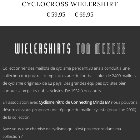
CYCLOCROSS WIELERSHIRT
Plage
€
59,95
–
€
69,95
de
Ce
prix :
produit
a
€ 59,95
plusieurs
à
variations.
€ 69,95
Les
options
.
peuvent
Collectionner des maillots de cyclisme pendant 30 ans a conduit à une
être
choisies
collection qui pourrait remplir un stade de football - plus de 2400 maillots
sur
de cyclisme originaux de 62 pays. Des grandes équipes cyclistes bien
la
connues aux petits clubs cyclistes. De 1952 à nos jours.
page
du
En association avec
Cyclisme rétro de Connecting Minds BV
nous pouvons
produit
désormais vous proposer une réplique du maillot cycliste (pour l'an 2000)
de la collection.
Avez-vous une chemise de cyclisme qui n'est pas encore dans ma
collection ?