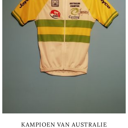
sur
la
page
du
produit
KAMPIOEN VAN AUSTRALIE