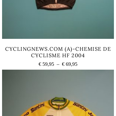
CYCLINGNEWS.COM (A)-CHEMISE DE
CYCLISME HF 2004
Plage
€
59,95
–
€
69,95
de
Ce
prix :
produit
a
€ 59,95
plusieurs
à
variations.
€ 69,95
Les
options
peuvent
être
choisies