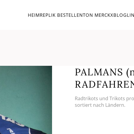
HEIM
REPLIK BESTELLEN
TON MERCKX
BLOG
LI
PALMANS (
RADFAHRE
Radtrikots und Trikots pr
sortiert nach Ländern.