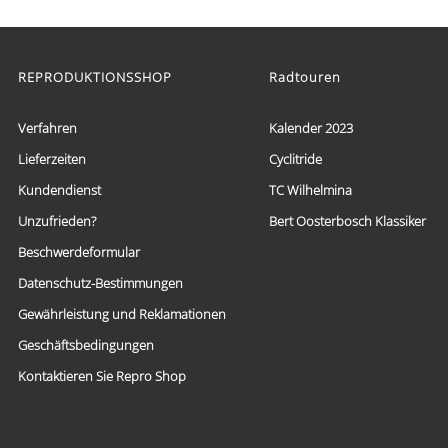
€ 59,95
Dieses
bis
Produkt
weist
€ 69,95
mehrere
REPRODUKTIONSSHOP
Radtouren
Varianten
auf.
Die
Verfahren
Kalender 2023
Optionen
Lieferzeiten
Cyclitride
können
auf
Kundendienst
TC Wilhelmina
der
Produktseite
Unzufrieden?
Bert Oosterbosch Klassiker
gewählt
Beschwerdeformular
werden
Datenschutz-Bestimmungen
Gewährleistung und Reklamationen
Geschäftsbedingungen
Kontaktieren Sie Repro Shop