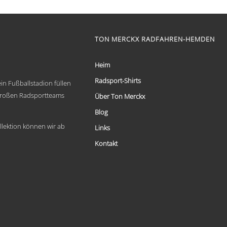
€ 59,95
Dieses
bis
Produkt
weist
€ 69,95
mehrere
TON MERCKX RADFAHREN-HEMDEN
Varianten
auf.
Die
Heim
Optionen
Radsport-Shirts
können
in Fußballstadion füllen
auf
 großen Radsportteams
Über Ton Merckx
der
Produktseite
Blog
gewählt
llektion können wir ab
Links
werden
Kontakt