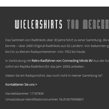
€ 59,95
Dieses
bis
Produkt
weist
€ 69,95
mehrere
Varianten
auf.
Die
.
Optionen
können
Das Sammeln von Radtrikots über 30 Jahre führt zu einer Sammlung, die e
auf
könnte – über 2400 Original-Radtrikots aus 62 Ländern. Von bekannten
der
bis hin zu kleinen Radsportvereinen. Von 1952 bis heute.
Produktseite
gewählt
In Verbindung mit
Retro-Radfahren von Connecting Minds BV
Aus der Ko
werden
sofort ein Replika-Radtrikot (für das Jahr 2000) anbieten.
Haben Sie ein Radsportshirt, das noch nicht in meiner Sammlung ist?
Kontaktieren Sie uns >
Handelskammer: 17187839
Umsatzsteuer-Identifikationsnummer: NL816079596B01