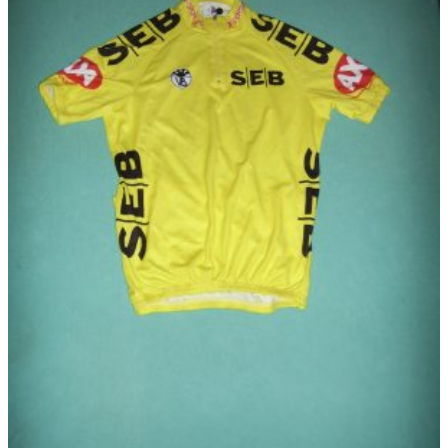
に
€ 69,95
は
複
数
の
バ
リ
エ
ー
シ
ョ
ン
が
あ
り
ま
す。
オ
プ
シ
ョ