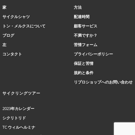
ョ
家
方法
ン
は
サイクルシャツ
配達時間
商
トン・メルクスについて
顧客サービス
品
ペ
ブログ
不満ですか？
ー
左
苦情フォーム
ジ
か
コンタクト
プライバシーポリシー
ら
保証と苦情
選
択
規約と条件
で
リプロショップへのお問い合わせ
き
ま
サイクリングツアー
す
2023年カレンダー
シクリトリド
TC ウィルヘルミナ