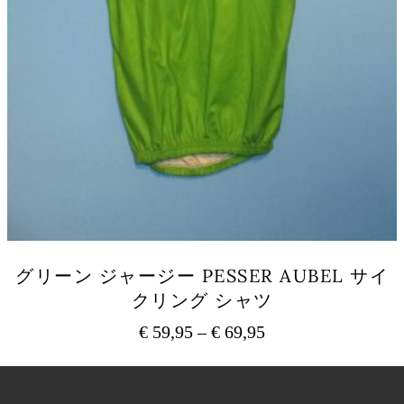
ン
が
あ
り
ま
す。
オ
プ
シ
ョ
ン
は
商
品
グリーン ジャージー PESSER AUBEL サイ
ペ
クリング シャツ
ー
ジ
€
59,95
–
€
69,95
価
か
ら
格
こ
選
の
帯:
択
商
€ 59,95