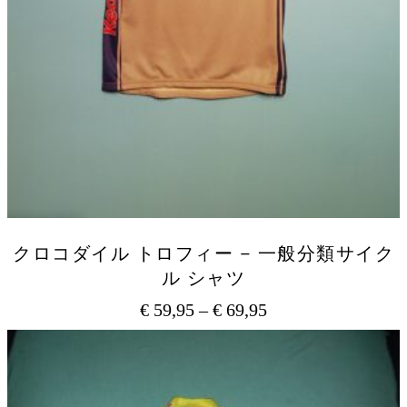
クロコダイル トロフィー – 一般分類サイク
ル シャツ
€
59,95
–
€
69,95
価
格
こ
の
帯:
商
€ 59,95
品
–