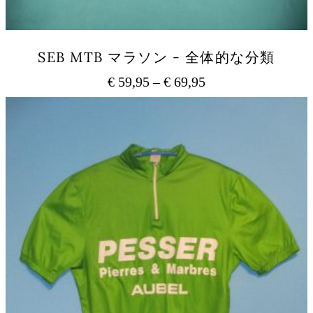
ン
は
商
品
SEB MTB マラソン - 全体的な分類
ペ
ー
€
59,95
–
€
69,95
価
ジ
格
か
こ
ら
の
帯:
選
商
€ 59,95
択
品
–
で
に
€ 69,95
き
は
ま
複
す
数
の
バ
リ
エ
ー
シ
ョ