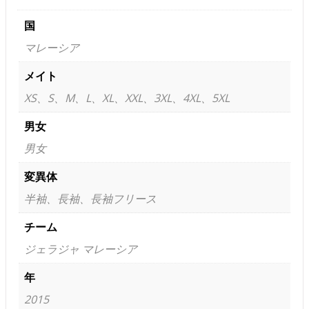
国
マレーシア
メイト
XS、S、M、L、XL、XXL、3XL、4XL、5XL
男女
男女
変異体
半袖、長袖、長袖フリース
チーム
ジェラジャ マレーシア
年
2015