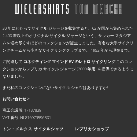
で
品
–
き
に
€ 69,95
ま
は
.
す
複
30 年にわたってサイクル ジャージを収集すると、62 か国から集められた
数
2,400 着以上のオリジナル サイクル ジャージという、サッカー スタジア
の
ムを埋め尽くすほどのコレクションが誕生しました。有名な大手サイクリ
バ
リ
ングチームから小さなサイクリングクラブまで。 1952 年から現在まで。
エ
に関連して
コネクティング マインド BV のレトロ サイクリング
このコレ
ー
シ
クションからレプリカ サイクル ジャージ (2000 年用) を提供できるように
ョ
なりました。
ン
まだ私のコレクションにないサイクル シャツはありますか?
が
あ
お問い合わせ >
り
ま
商工会議所: 17187839
す。
VAT 番号: NL816079596B01
オ
プ
トン・メルクス サイクルシャツ
レプリカショップ
シ