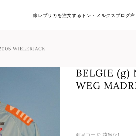
家
レプリカを注文する
トン・メルクス
ブログ
左
2005 WIELERJACK
BELGIE (g
WEG MADRI
商品コード:
該当なし