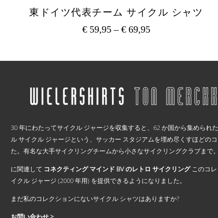
東ドイツ代表チーム サイクル シャツ
€
59,95
–
€
69,95
価
格
こ
の
帯:
商
€ 59,95
品
–
に
€ 69,95
は
複
数
.
の
30 年にわたってサイクル ジャージを収集すると、62 か国から集められた 2
バ
ル サイクル ジャージという、サッカー スタジアムを埋め尽くすほどの
リ
た。有名な大手サイクリングチームから小さなサイクリングクラブまで。 1
エ
ー
に関連して
コネクティング マインド BV のレトロ サイクリング
このコレ
シ
イクル ジャージ (2000 年用) を提供できるようになりました。
ョ
ン
まだ私のコレクションにないサイクル シャツはありますか?
が
お問い合わせ >
あ