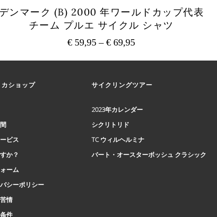
デンマーク (B) 2000 年ワールドカップ代表
チーム プルエ サイクル シャツ
€
59,95
–
€
69,95
価
格
こ
の
帯:
商
€ 59,95
リカショップ
サイクリングツアー
品
–
に
€ 69,95
は
2023年カレンダー
複
時間
シクリトリド
数
の
サービス
TC ウィルヘルミナ
バ
ですか？
バート・オースターボッシュ クラシック
リ
エ
フォーム
ー
イバシーポリシー
シ
と苦情
ョ
ン
と条件