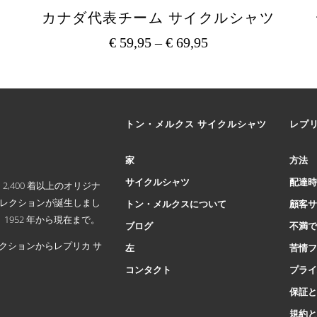
カナダ代表チーム サイクルシャツ
€
59,95
–
€
69,95
価
格
こ
の
帯:
商
€ 59,95
品
–
トン・メルクス サイクルシャツ
に
レプ
€ 69,95
は
複
家
方法
数
サイクルシャツ
配達
の
,400 着以上のオリジナ
バ
コレクションが誕生しまし
トン・メルクスについて
顧客
リ
952 年から現在まで。
ブログ
不満
エ
ー
クションからレプリカ サ
左
苦情
シ
コンタクト
プラ
ョ
ン
保証
が
規約
あ