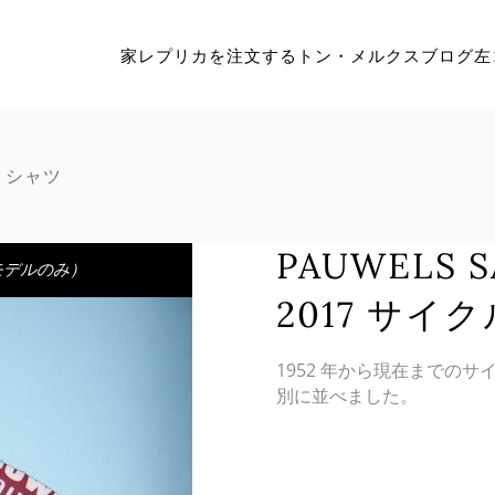
家
レプリカを注文する
トン・メルクス
ブログ
左
ル シャツ
PAUWELS 
モデルのみ）
2017 サイ
1952 年から現在までの
別に並べました。