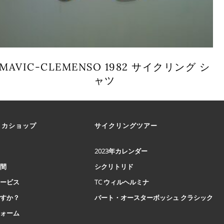
MAVIC-CLEMENSO 1982 サイクリング シ
ャツ
こ
の
商
リカショップ
サイクリングツアー
品
に
は
2023年カレンダー
複
時間
シクリトリド
数
の
サービス
TC ウィルヘルミナ
バ
ですか？
バート・オースターボッシュ クラシック
リ
エ
フォーム
ー